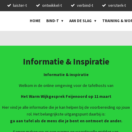
luister-t
ontwikkel-t
verbind-t
versterk-t
HOME
BIND-T
AAN DE SLAG
TRAINING & W
Informatie & Inspiratie
Informatie & inspiratie
Welkom in de online omgeving voor de tafelhosts van
Het Warm Wijkgesprek Feijenoord op 11 maart
Hier vind je alle informatie die je kan helpen bij de voorbereiding op jouw
rol. Het belangrijkste uitgangspunt daarbij is:
ga aan tafel als de mens die je bent en ontmoet de ander.
Samen maken we er een warme en waardevolle middag van.