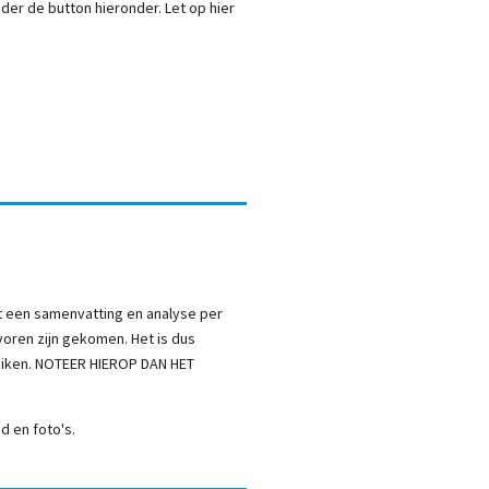
der de button hieronder. Let op hier
t een samenvatting en analyse per
oren zijn gekomen. Het is dus
bruiken. NOTEER HIEROP DAN HET
d en foto's.