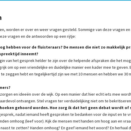
n
ebben, worden er over en weer vragen gesteld. Sommige van deze vragen en
deze vragen en de antwoorden op een rijtje:
og hebben voor de fluisteraars? De mensen die niet zo makkelijk p
/spreektijd inneemt?
begin van het gesprek helder te zijn over de helpende afspraken die het m
ngrijk om op een vriendelijke en duidelijke manier een kader mee te geven
 te zeggen hebt en tegelijkertijd zijn we met 10 mensen en hebben we 30 m
emers?
, zorgen en ideeën over de wijk. Op een manier dat hier echt iets mee wordt
waardevol ontvangen. Stel vragen ter verduidelijking niet om te bekritisere
alshoeken gehoord worden. Hoe zorg ik dat het geen debat wordt of
gesprek, nadat iemand heeft gesproken te bedanken voor de input en te vra
 Handen omhoog (leef voor). Kijk de mensen met handen om hoog aan en vra
er naast te zetten? Handen omhoog? En geef iemand het woord? En herhaal d