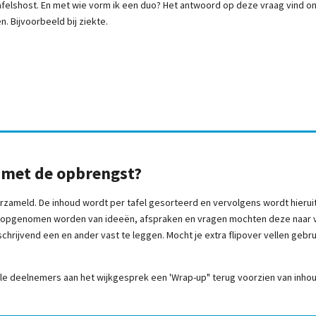
afelshost. En met wie vorm ik een duo? Het antwoord op deze vraag vind on
n. Bijvoorbeeld bij ziekte.
 met de opbrengst?
erzameld. De inhoud wordt per tafel gesorteerd en vervolgens wordt hierui
st opgenomen worden van ideeën, afspraken en vragen mochten deze naar v
 schrijvend een en ander vast te leggen. Mocht je extra flipover vellen ge
le deelnemers aan het wijkgesprek een 'Wrap-up" terug voorzien van inhou