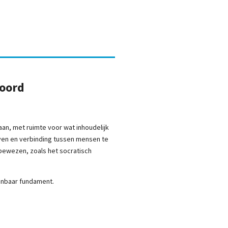
noord
aan, met ruimte voor wat inhoudelijk
ven en verbinding tussen mensen te
 bewezen, zoals het socratisch
kenbaar fundament.