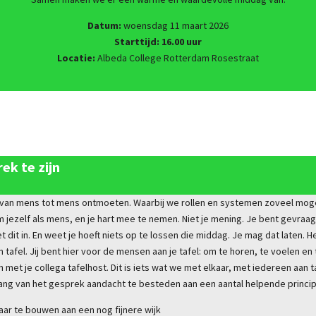
Datum:
woensdag 11 maart 2026
Starttijd:
16.00 uur
Locatie:
Albeda College Rotterdam Rosestraat
ek te zijn
an mens tot mens ontmoeten. Waarbij we rollen en systemen zoveel moge
m jezelf als mens, en je hart mee te nemen. Niet je mening. Je bent gevraa
t dit in. En weet je hoeft niets op te lossen die middag. Je mag dat laten.
afel. Jij bent hier voor de mensen aan je tafel: om te horen, te voelen en t
en met je collega tafelhost. Dit is iets wat we met elkaar, met iedereen aan 
ang van het gesprek aandacht te besteden aan een aantal helpende principe
ar te bouwen aan een nog fijnere wijk