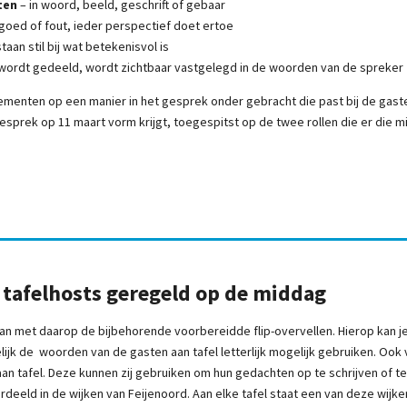
ten
– in woord, beeld, geschrift of gebaar
goed of fout, ieder perspectief doet ertoe
taan stil bij wat betekenisvol is
wordt gedeeld, wordt zichtbaar vastgelegd in de woorden van de spreker
menten op een manier in het gesprek onder gebracht die past bij de gaste
esprek op 11 maart vorm krijgt, toegespitst op de twee rollen die er die m
s tafelhosts geregeld op de middag
taan met daarop de bijbehorende voorbereidde flip-overvellen. Hierop kan je
elijk de woorden van de gasten aan tafel letterlijk mogelijk gebruiken. Ook
an tafel. Deze kunnen zij gebruiken om hun gedachten op te schrijven of te
verdeeld in de wijken van Feijenoord. Aan elke tafel staat een van deze wij