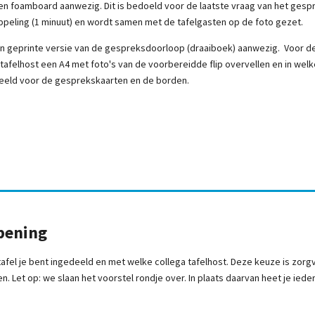
el een foamboard aanwezig. Dit is bedoeld voor de laatste vraag van het gesp
oppeling (1 minuut) en wordt samen met de tafelgasten op de foto gezet.
een geprinte versie van de gespreksdoorloop (draaiboek) aanwezig. Voor de
 tafelhost een A4 met foto's van de voorbereidde flip overvellen en in wel
beeld voor de gesprekskaarten en de borden.
opening
e tafel je bent ingedeeld en met welke collega tafelhost. Deze keuze is zorg
. Let op: we slaan het voorstel rondje over. In plaats daarvan heet je iede