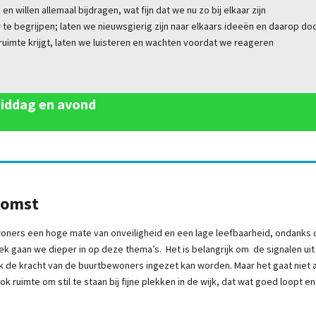
n willen allemaal bijdragen, wat fijn dat we nu zo bij elkaar zijn
 te begrijpen; laten we nieuwsgierig zijn naar elkaars ideeën en daarop d
uimte krijgt, laten we luisteren en wachten voordat we reageren
iddag en avond
komst
ners een hoge mate van onveiligheid en een lage leefbaarheid, ondanks cij
prek gaan we dieper in op deze thema’s. Het is belangrijk om de signalen ui
k de kracht van de buurtbewoners ingezet kan worden. Maar het gaat niet a
k ruimte om stil te staan bij fijne plekken in de wijk, dat wat goed loopt en