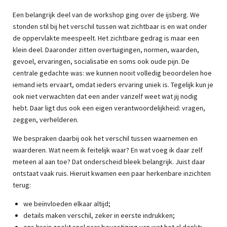
Een belangrijk deel van de workshop ging over de ijsberg. We
stonden stil bij het verschil tussen wat zichtbaar is en wat onder
de oppervlakte meespeelt. Het zichtbare gedrag is maar een
klein deel. Daaronder zitten overtuigingen, normen, waarden,
gevoel, ervaringen, socialisatie en soms ook oude pijn. De
centrale gedachte was: we kunnen nooit volledig beoordelen hoe
iemand iets ervaart, omdat ieders ervaring uniek is. Tegelijk kun je
ook niet verwachten dat een ander vanzelf weet wat jij nodig
hebt. Daar ligt dus ook een eigen verantwoordelijkheid: vragen,
zeggen, verhelderen.
We bespraken daarbij ook het verschil tussen waarnemen en
waarderen. Wat neem ik feitelijk waar? En wat voeg ik daar zelf
meteen al aan toe? Dat onderscheid bleek belangrijk. Juist daar
ontstaat vaak ruis. Hieruit kwamen een paar herkenbare inzichten
terug:
we beïnvloeden elkaar altijd;
details maken verschil, zeker in eerste indrukken;
ons brein zoekt snel naar bevestiging van wat het al denkt;