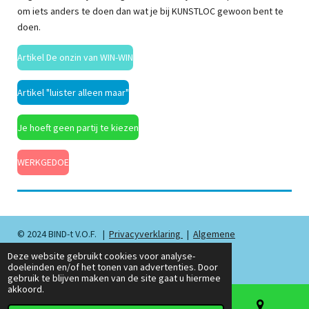
om iets anders te doen dan wat je bij KUNSTLOC gewoon bent te
doen.
Artikel De onzin van WIN-WIN
Artikel "luister alleen maar"
Je hoeft geen partij te kiezen
WERKGEDOE
© 2024 BIND-t V.O.F. |
Privacyverklaring
|
Algemene
voorwaarden
|
Gedragscode LVSC
Deze website gebruikt cookies voor analyse-
doeleinden en/of het tonen van advertenties. Door
Powered by
JouwWeb
gebruik te blijven maken van de site gaat u hiermee
akkoord.