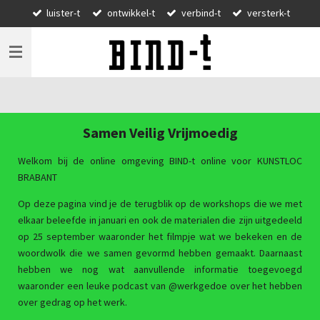
luister-t
ontwikkel-t
verbind-t
versterk-t
Ga
direct
naar
de
hoofdinhoud
Samen Veilig Vrijmoedig
Welkom bij de online omgeving BIND-t online voor KUNSTLOC
BRABANT
Op deze pagina vind je de terugblik op de workshops die we met
elkaar beleefde in januari en ook de materialen die zijn uitgedeeld
op 25 september waaronder het filmpje wat we bekeken en de
woordwolk die we samen gevormd hebben gemaakt. Daarnaast
hebben we nog wat aanvullende informatie toegevoegd
waaronder een leuke podcast van @werkgedoe over het hebben
over gedrag op het werk.